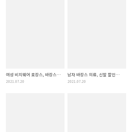
여성 비치웨어 호캉스, 바캉스
남자 바캉스 의류, 신발 할인
용품 리스트 추천
행사 알림!
2021.07.20
2021.07.20