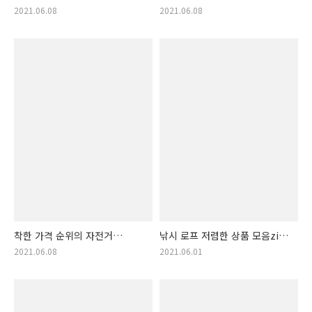
순위 물품 추천 정보. 자전거
랭킹. 자전거 물통거치대 랭킹
2021.06.08
2021.06.08
핸드폰거치대 리스트!! (자전거
(자전거 물통 수납)
폰 거치대, 자전거 폰 거치)
착한 가격 순위의 자전거
낚시 로프 저렴한 상품 모음zip
악세서리 물건 알림! 가격 착한
추천! 낚시로프 모음
2021.06.08
2021.06.01
자전거 액세서리!! (자전거
주변용품)