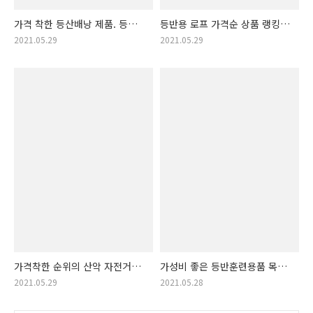
가격 착한 등산배낭 제품. 등산
등반용 로프 가격순 상품 랭킹!
배낭 제품 랭킹! (등산가방,
저가의 뛰어난 등반용로프
2021.05.29
2021.05.29
등산 가방)
(압벽로프, 등반로프, 캠핑로프,
클라이밍 로프)
가격착한 순위의 산악 자전거
가성비 좋은 등반훈련용품 목록
상품!! 산악자전거 가격착한
공개. 등반 훈련용품 아이템
2021.05.29
2021.05.28
순서 제품 목록!! (MTB 자전거)
목록