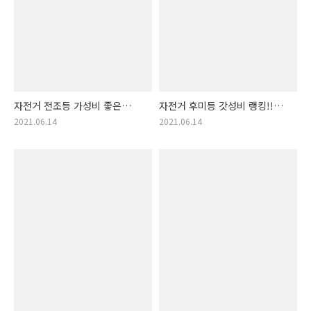
자전거 전조등 가성비 좋은
자전거 후미등 갓성비 랭킹!!
물건 추천 목록! 자전거전조등
자전거후미등 제품 모음zip!!
2021.06.14
2021.06.14
목록 (자전거 후레쉬)
(자전거 간격유지등)