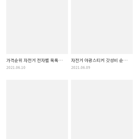
가격순위 자전거 전자벨 목록표.
자전거 야광스티커 갓성비 순서
자전거 전자 벨 가성비 순서
추천 랭킹! 가성비 순서 자전거
2021.06.10
2021.06.09
(자전거 전동벨, 자전거 전동
야광 스티커! (자전거 스티커,
벨)
자전거 튜닝 스티커)