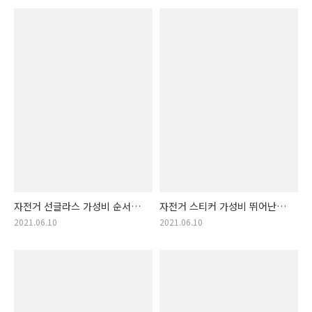
(자전거수리 키트, 자전거 수리
(초보자 스케이트보드, 초보
공구)
스케이트)
자전거 선글라스 가성비 순서
자전거 스티커 가성비 뛰어난
상품! 자전거선글라스 가격
추천 상품 목록! 자전거스티커
2021.06.10
2021.06.10
착한 순서 (라이딩 선글라스)
랭킹!! (자전거 튜닝,
자전거튜닝)