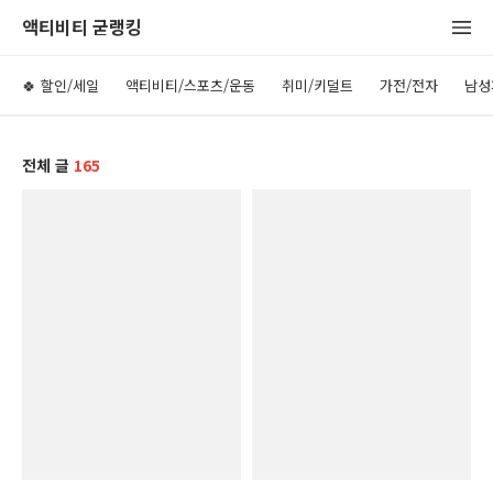
액티비티 굳랭킹
🍀 할인/세일
액티비티/스포츠/운동
취미/키덜트
가전/전자
남성
전체 글
165