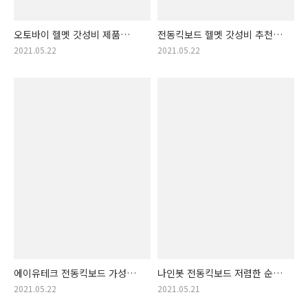
오토바이 헬멧 갓성비 제품
전동킥보드 헬멧 갓성비 추천
추천. 오토바이 헬멧 목록
상품 모음zip!! 전동 킥보드
2021.05.22
2021.05.22
(바이크 헬멧)
헬멧 착한 가격 순위 물품 목록!
에이유테크 전동킥보드 가성비
나인봇 전동킥보드 저렴한 순서
순위 랭킹 알림. 에이유테크
추천 목록! 나인봇 전동 킥보드
2021.05.22
2021.05.21
전동킥보드 가성비 좋은 물건
정보! (나인봇 킥보드)