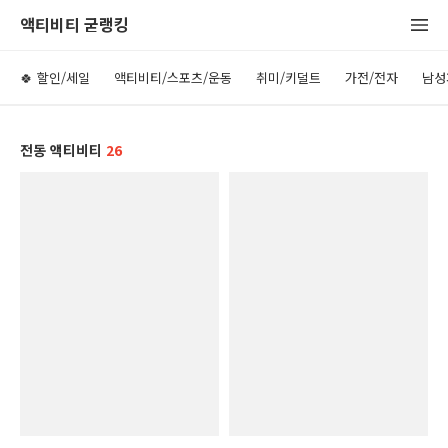
액티비티 굳랭킹
🍀 할인/세일
액티비티/스포츠/운동
취미/키덜트
가전/전자
남성
전동 액티비티
26